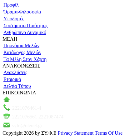
Προφίλ
Όραμα-Φιλοσοφία
Υποδομές
Συστήματα Ποιότητας
Ανθρώπινο Δυναμικό
ΜΕΛΗ
Προνόμια Μελών
Κατάλογος Μελών
Τα Μέλη Στον Χάρτη
ΑΝΑΚΟΙΝΩΣΕΙΣ
Ανακλήσεις
Εταιρικά
Δελτία Τύπου
ΕΠΙΚΟΙΝΩΝΙΑ
Πάροδος Κυκλάδων–Ληλαντίων, Θέση Βρόντου
2221076461-4
2221076561 2221087474
syfe@otenet.gr
Copyright 2026 by ΣΥ.Φ.Ε
Privacy Statement
Terms Of Use
An Optisoft Web-Creation