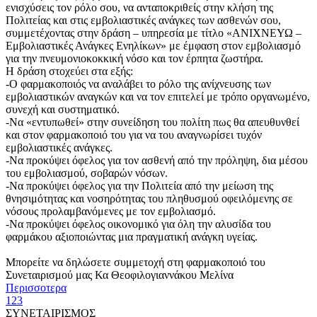
ενισχύσεις τον ρόλο σου, να ανταποκριθείς στην κλήση της
Πολιτείας και στις εμβολιαστικές ανάγκες των ασθενών σου,
συμμετέχοντας στην δράση – υπηρεσία με τίτλο «ΑΝΙΧΝΕΥΩ –
Εμβολιαστικές Ανάγκες Ενηλίκων» με έμφαση στον εμβολιασμό
για την πνευμονιοκοκκική νόσο και τον έρπητα ζωστήρα.
Η δράση στοχεύει στα εξής:
-Ο φαρμακοποιός να αναλάβει το ρόλο της ανίχνευσης των
εμβολιαστικών αναγκών και να τον επιτελεί με τρόπο οργανωμένο,
συνεχή και συστηματικό.
-Να «εντυπωθεί» στην συνείδηση του πολίτη πως θα απευθυνθεί
και στον φαρμακοποιό του για να του αναγνωρίσει τυχόν
εμβολιαστικές ανάγκες.
-Να προκύψει όφελος για τον ασθενή από την πρόληψη, δια μέσου
του εμβολιασμού, σοβαρών νόσων.
-Να προκύψει όφελος για την Πολιτεία από την μείωση της
θνησιμότητας και νοσηρότητας του πληθυσμού οφειλόμενης σε
νόσους προλαμβανόμενες με τον εμβολιασμό.
-Να προκύψει όφελος οικονομικό για όλη την αλυσίδα του
φαρμάκου αξιοποιώντας μια πραγματική ανάγκη υγείας.
Μπορείτε να δηλώσετε συμμετοχή στη φαρμακοποιό του
Συνεταιρισμού μας Κα Θεοφιλογιαννάκου Μελίνα
Περισσοτερα
1
2
3
ΣΥΝΕΤΑΙΡΙΣΜΟΣ