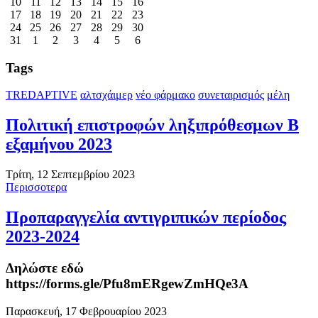
10
11
12
13
14
15
16
17
18
19
20
21
22
23
24
25
26
27
28
29
30
31
1
2
3
4
5
6
Tags
TREDAPTIVE
αλτσχάιμερ
νέο φάρμακο
συνεταιρισμός
μέλη
Πολιτική επιστροφών ληξιπρόθεσμων Β
εξαμήνου 2023
Τρίτη, 12 Σεπτεμβρίου 2023
Περισσοτερα
Προπαραγγελία αντιγριπικών περίοδος
2023-2024
Δηλώστε εδώ
https://forms.gle/Pfu8mERgewZmHQe3A
Παρασκευή, 17 Φεβρουαρίου 2023