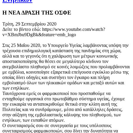
Η ΝΕΑ ΔΡΑΣΗ ΤΗΣ ΟΣΦΕ
Τρίτη, 29 Σεπτεμβρίου 2020
Δείτε το βίντεο εδώ: https://www.youtube.com/watch?
v=XBmJbu9DgBk&feature=emb_logo
Στις 25 Μαΐου 2020, το Υπουργείο Υγείας λαμβάνοντας υπόψη την
τρέχουσα επιδημιολογική κατάσταση της πανδημίας στη χώρα,
αλλά και το γεγονός ότι η χαλάρωση των μέτρων κοινωνικής
αποστασιοποίησης θα θέσει σε μεγαλύτερο κίνδυνο τον
ανεμβολίαστο πληθυσμό σε κοινές λοιμώξεις που προλαμβάνονται
με εμβόλια, κοινοποίησε εξαιρετικά επείγουσα εγκύκλιο μέσω της
οποίας δίνει οδηγίες και συστήνει τον έγκαιρο και πλήρη
εμβολιασμό όλων των ηλικιακών ομάδων και μεταξύ αυτών και
των ενηλίκων.
Ταυτόχρονα εμείς οι φαρμακοποιοί που προσπαθούμε να
ενταχθούμε οργανικά στο πρωτοβάθμιο σύστημα υγείας, έχουμε
την ευκαιρία να ανταποκριθούμε θετικά στην κλίση αυτή της
Πολιτείας και να συνδράμουμε, μέσα από κατάλληλες δράσεις,
στην αύξηση της εμβολιαστικής κάλυψης του πληθυσμού, των
ενηλίκων, των ευπαθών ατόμων.
Ο συνεταιρισμός σου σε συνεργασία με τους υπόλοιπους
συνεταιρισμούς φαρμακοποιών, σου δίνει την δυνατότητα να