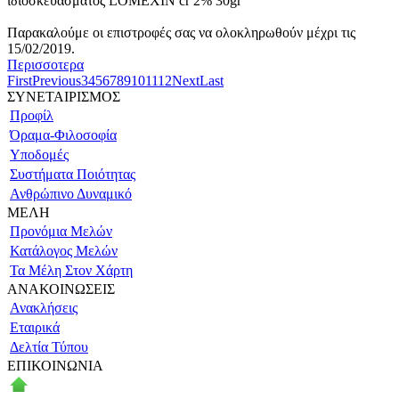
ιδιοσκευάσματος LOMEXIN cr 2% 30gr
Παρακαλούμε οι επιστροφές σας να ολοκληρωθούν μέχρι τις
15/02/2019.
Περισσοτερα
First
Previous
3
4
5
6
7
8
9
10
11
12
Next
Last
ΣΥΝΕΤΑΙΡΙΣΜΟΣ
Προφίλ
Όραμα-Φιλοσοφία
Υποδομές
Συστήματα Ποιότητας
Ανθρώπινο Δυναμικό
ΜΕΛΗ
Προνόμια Μελών
Κατάλογος Μελών
Τα Μέλη Στον Χάρτη
ΑΝΑΚΟΙΝΩΣΕΙΣ
Ανακλήσεις
Εταιρικά
Δελτία Τύπου
ΕΠΙΚΟΙΝΩΝΙΑ
Πάροδος Κυκλάδων–Ληλαντίων, Θέση Βρόντου