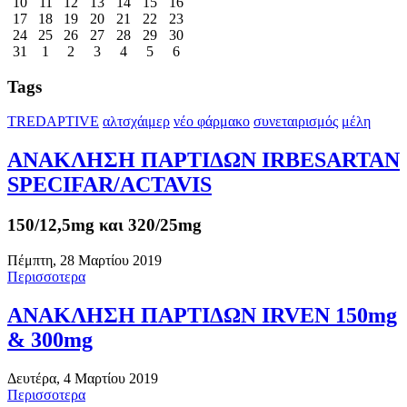
10
11
12
13
14
15
16
17
18
19
20
21
22
23
24
25
26
27
28
29
30
31
1
2
3
4
5
6
Tags
TREDAPTIVE
αλτσχάιμερ
νέο φάρμακο
συνεταιρισμός
μέλη
ΑΝΑΚΛΗΣΗ ΠΑΡΤΙΔΩΝ IRBESARTAN
SPECIFAR/ACTAVIS
150/12,5mg και 320/25mg
Πέμπτη, 28 Μαρτίου 2019
Περισσοτερα
ΑΝΑΚΛΗΣΗ ΠΑΡΤΙΔΩΝ IRVEN 150mg
& 300mg
Δευτέρα, 4 Μαρτίου 2019
Περισσοτερα