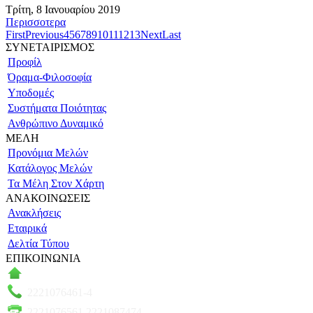
Τρίτη, 8 Ιανουαρίου 2019
Περισσοτερα
First
Previous
4
5
6
7
8
9
10
11
12
13
Next
Last
ΣΥΝΕΤΑΙΡΙΣΜΟΣ
Προφίλ
Όραμα-Φιλοσοφία
Υποδομές
Συστήματα Ποιότητας
Ανθρώπινο Δυναμικό
ΜΕΛΗ
Προνόμια Μελών
Κατάλογος Μελών
Τα Μέλη Στον Χάρτη
ΑΝΑΚΟΙΝΩΣΕΙΣ
Ανακλήσεις
Εταιρικά
Δελτία Τύπου
ΕΠΙΚΟΙΝΩΝΙΑ
Πάροδος Κυκλάδων–Ληλαντίων, Θέση Βρόντου
2221076461-4
2221076561 2221087474