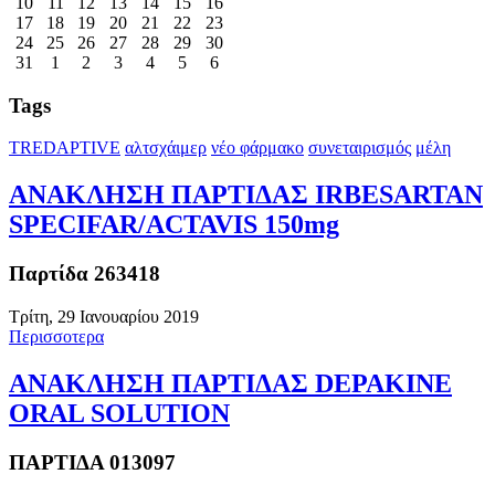
10
11
12
13
14
15
16
17
18
19
20
21
22
23
24
25
26
27
28
29
30
31
1
2
3
4
5
6
Tags
TREDAPTIVE
αλτσχάιμερ
νέο φάρμακο
συνεταιρισμός
μέλη
ΑΝΑΚΛΗΣΗ ΠΑΡΤΙΔΑΣ IRBESARTAN
SPECIFAR/ACTAVIS 150mg
Παρτίδα 263418
Τρίτη, 29 Ιανουαρίου 2019
Περισσοτερα
ΑΝΑΚΛΗΣΗ ΠΑΡΤΙΔΑΣ DEPAKINE
ORAL SOLUTION
ΠΑΡΤΙΔΑ 013097