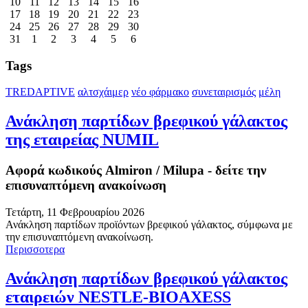
10
11
12
13
14
15
16
17
18
19
20
21
22
23
24
25
26
27
28
29
30
31
1
2
3
4
5
6
Tags
TREDAPTIVE
αλτσχάιμερ
νέο φάρμακο
συνεταιρισμός
μέλη
Ανάκληση παρτίδων βρεφικού γάλακτος
της εταιρείας NUMIL
Αφορά κωδικούς Almiron / Milupa - δείτε την
επισυναπτόμενη ανακοίνωση
Τετάρτη, 11 Φεβρουαρίου 2026
Ανάκληση παρτίδων προϊόντων βρεφικού γάλακτος, σύμφωνα με
την επισυναπτόμενη ανακοίνωση.
Περισσοτερα
Ανάκληση παρτίδων βρεφικού γάλακτος
εταιρειών NESTLE-BIOAXESS