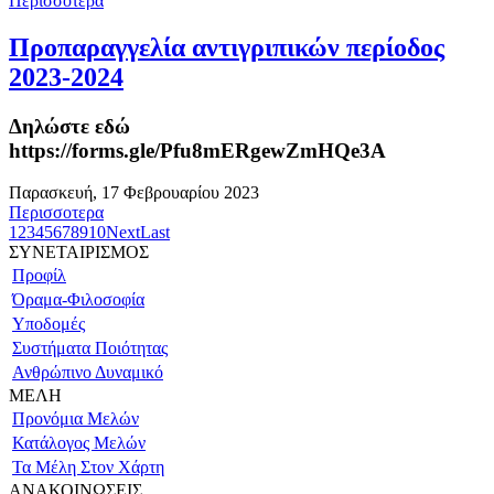
Περισσοτερα
Προπαραγγελία αντιγριπικών περίοδος
2023-2024
Δηλώστε εδώ
https://forms.gle/Pfu8mERgewZmHQe3A
Παρασκευή, 17 Φεβρουαρίου 2023
Περισσοτερα
1
2
3
4
5
6
7
8
9
10
Next
Last
ΣΥΝΕΤΑΙΡΙΣΜΟΣ
Προφίλ
Όραμα-Φιλοσοφία
Υποδομές
Συστήματα Ποιότητας
Ανθρώπινο Δυναμικό
ΜΕΛΗ
Προνόμια Μελών
Κατάλογος Μελών
Τα Μέλη Στον Χάρτη
ΑΝΑΚΟΙΝΩΣΕΙΣ