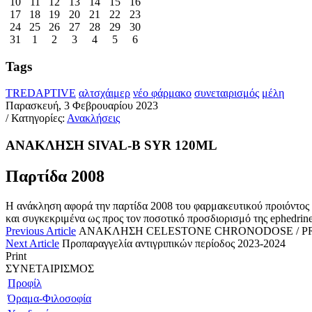
10
11
12
13
14
15
16
17
18
19
20
21
22
23
24
25
26
27
28
29
30
31
1
2
3
4
5
6
Tags
TREDAPTIVE
αλτσχάιμερ
νέο φάρμακο
συνεταιρισμός
μέλη
Παρασκευή, 3 Φεβρουαρίου 2023
/ Κατηγορίες:
Ανακλήσεις
ΑΝΑΚΛΗΣΗ SIVAL-B SYR 120ML
Παρτίδα 2008
Η ανάκληση αφορά την παρτίδα 2008 του φαρμακευτικού προιόντος
και συγκεκριμένα ως προς τον ποσοτικό προσδιορισμό της ephedri
Previous Article
ΑΝΑΚΛΗΣΗ CELESTONE CHRONODOSE / P
Next Article
Προπαραγγελία αντιγριπικών περίοδος 2023-2024
Print
ΣΥΝΕΤΑΙΡΙΣΜΟΣ
Προφίλ
Όραμα-Φιλοσοφία