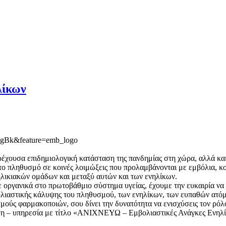
λίκων
DgBk&feature=emb_logo
ρέχουσα επιδημιολογική κατάσταση της πανδημίας στη χώρα, αλλά κα
ο πληθυσμό σε κοινές λοιμώξεις που προλαμβάνονται με εμβόλια, κοι
ηλικιακών ομάδων και μεταξύ αυτών και των ενηλίκων.
οργανικά στο πρωτοβάθμιο σύστημα υγείας, έχουμε την ευκαιρία να α
ολιαστικής κάλυψης του πληθυσμού, των ενηλίκων, των ευπαθών ατό
ούς φαρμακοποιών, σου δίνει την δυνατότητα να ενισχύσεις τον ρόλο 
ση – υπηρεσία με τίτλο «ΑΝΙΧΝΕΥΩ – Εμβολιαστικές Ανάγκες Ενηλί