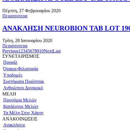
Πέμπτη, 27 Φεβρουαρίου 2020
Περισσοτερα
ΑΝΑΚΛΗΣΗ NEUROBION TAB LOT 1902
Τρίτη, 28 Ιανουαρίου 2020
Περισσοτερα
Previous
1
2
3
4
5
6
7
8
9
10
Next
Last
ΣΥΝΕΤΑΙΡΙΣΜΟΣ
Προφίλ
Όραμα-Φιλοσοφία
Υποδομές
Συστήματα Ποιότητας
Ανθρώπινο Δυναμικό
ΜΕΛΗ
Προνόμια Μελών
Κατάλογος Μελών
Τα Μέλη Στον Χάρτη
ΑΝΑΚΟΙΝΩΣΕΙΣ
Ανακλήσεις