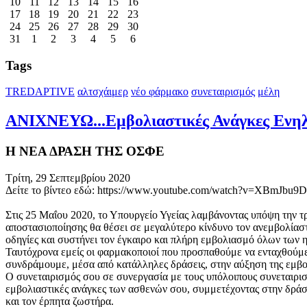
10
11
12
13
14
15
16
17
18
19
20
21
22
23
24
25
26
27
28
29
30
31
1
2
3
4
5
6
Tags
TREDAPTIVE
αλτσχάιμερ
νέο φάρμακο
συνεταιρισμός
μέλη
ΑΝΙΧΝΕΥΩ...Εμβολιαστικές Ανάγκες Ενη
Η ΝΕΑ ΔΡΑΣΗ ΤΗΣ ΟΣΦΕ
Τρίτη, 29 Σεπτεμβρίου 2020
Δείτε το βίντεο εδώ: https://www.youtube.com/watch?v=XBmJbu9
Στις 25 Μαΐου 2020, το Υπουργείο Υγείας λαμβάνοντας υπόψη την τ
αποστασιοποίησης θα θέσει σε μεγαλύτερο κίνδυνο τον ανεμβολίαστ
οδηγίες και συστήνει τον έγκαιρο και πλήρη εμβολιασμό όλων των 
Ταυτόχρονα εμείς οι φαρμακοποιοί που προσπαθούμε να ενταχθούμε 
συνδράμουμε, μέσα από κατάλληλες δράσεις, στην αύξηση της εμβ
Ο συνεταιρισμός σου σε συνεργασία με τους υπόλοιπους συνεταιρισμ
εμβολιαστικές ανάγκες των ασθενών σου, συμμετέχοντας στην δρά
και τον έρπητα ζωστήρα.